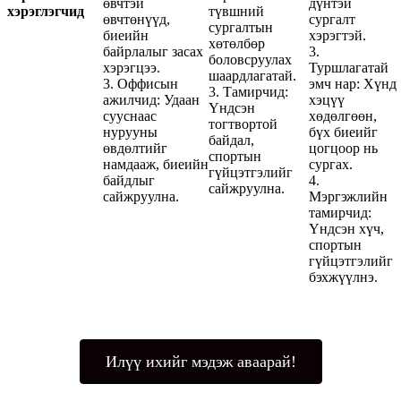
өвчтэй
дүнтэй
хэрэглэгчид
түвшний
өвчтөнүүд,
сургалт
сургалтын
биеийн
хэрэгтэй.
хөтөлбөр
байрлалыг засах
3.
боловсруулах
хэрэгцээ.
Туршлагатай
шаардлагатай.
3. Оффисын
эмч нар: Хүнд
3. Тамирчид:
ажилчид: Удаан
хэцүү
Үндсэн
сууснаас
хөдөлгөөн,
тогтвортой
нурууны
бүх биеийг
байдал,
өвдөлтийг
цогцоор нь
спортын
намдааж, биеийн
сургах.
гүйцэтгэлийг
байдлыг
4.
сайжруулна.
сайжруулна.
Мэргэжлийн
тамирчид:
Үндсэн хүч,
спортын
гүйцэтгэлийг
бэхжүүлнэ.
Илүү ихийг мэдэж аваарай!