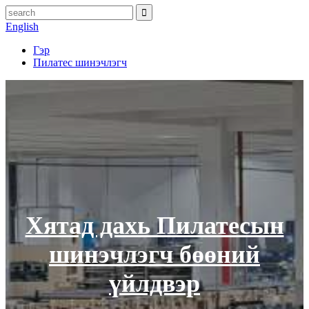
English
Гэр
Пилатес шинэчлэгч
Хятад дахь Пилатесын
шинэчлэгч бөөний
үйлдвэр