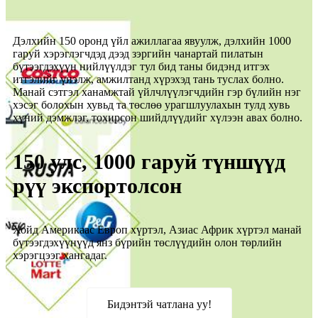
Дэлхийн 150 оронд үйл ажиллагаа явуулж, дэлхийн 1000
гаруй хэрэглэгчдэд дээд зэргийн чанартай пилатын
бүтээгдэхүүн нийлүүлдэг тул бид таны бидэнд итгэх
итгэлийг үнэлж, амжилтанд хүрэхэд тань туслах болно.
Манай сэтгэл ханамжтай үйлчлүүлэгчдийн гэр бүлийн нэг
хэсэг болохын хувьд та төслөө урагшлуулахын тулд хувь
хүний ​​дэмжлэг, тохирсон шийдлүүдийг хүлээн авах болно.
150 улс, 1000 гаруй түншүүд
рүү экспортолсон
Хойд Америкаас Европ хүртэл, Азиас Африк хүртэл манай
бүтээгдэхүүнүүд янз бүрийн төслүүдийн олон төрлийн
хэрэгцээг хангадаг.
Бидэнтэй чатлана уу!