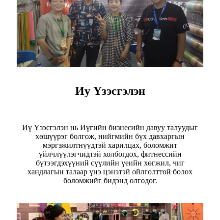
Иу Үзэсгэлэн
Иү Үзэсгэлэн нь Иүгийн бизнесийн давуу талуудыг
хөшүүрэг болгож, нийгмийн бүх давхаргын
мэргэжилтнүүдтэй харилцах, боломжит
үйлчлүүлэгчидтэй холбогдох, фитнессийн
бүтээгдэхүүний сүүлийн үеийн хөгжил, чиг
хандлагын талаар үнэ цэнэтэй ойлголттой болох
боломжийг бидэнд олгодог.