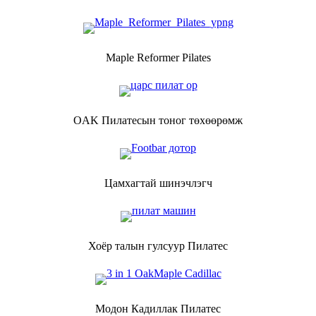
Maple Reformer Pilates
OAK Пилатесын тоног төхөөрөмж
Цамхагтай шинэчлэгч
Хоёр талын гулсуур Пилатес
Модон Кадиллак Пилатес