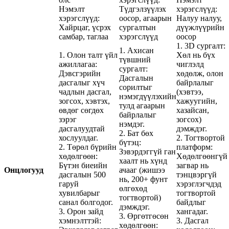
Нэмэлт
Түдгэлзүүлэх
хэрэгслүүд:
хэрэгслүүд:
оосор, агаарын
Налуу налуу,
Хайрцаг, үсрэх
сургалтын
дүүжлүүрийн
самбар, таглаа
хэрэгслүүд
оосор
1. 3D сургалт:
1. Ахисан
1. Олон талт үйл
Хөл нь бүх
түвшний
ажиллагаа:
чиглэлд
сургалт:
Дэвсгэрийн
хөдөлж, олон
Дасгалын
дасгалыг хүч
байрлалыг
сорилтыг
чадлын дасгал,
(хэвтээ,
нэмэгдүүлэхийн
зогсох, хэвтэх,
хажуугийн,
тулд агаарын
өвдөг сөгдөх
хазайсан,
байрлалыг
зэрэг
зогсох)
нэмдэг.
дасгалуудтай
дэмждэг.
2. Бат бөх
хослуулдаг.
2. Тогтвортой
бүтэц:
2. Төрөл бүрийн
платформ:
Зэвэрдэггүй ган
хөдөлгөөн:
Хөдөлгөөнгүй
хаалт нь хүнд
Бүтэн биеийн
загвар нь
Онцлогууд
ачааг (жишээ
дасгалын 500
тэнцвэргүй
нь, 200+ фунт
гаруй
хэрэглэгчдэд
өлгөхөд
хувилбарыг
тогтвортой
тогтвортой)
санал болгодог.
байдлыг
дэмждэг.
3. Орон зайд
хангадаг.
3. Өргөтгөсөн
хэмнэлттэй:
3. Дасгал
хөдөлгөөн: