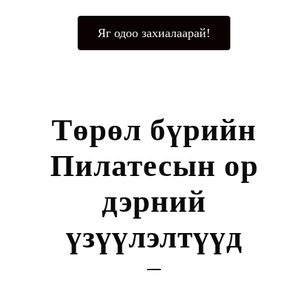
Яг одоо захиалаарай!
Төрөл бүрийн
Пилатесын ор
дэрний
үзүүлэлтүүд