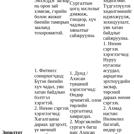
Эвхэгддэг загвар
хөдөлгөөн:
Сургалтын
нь орон зай
Түдгэлзүүлэх
цогц хослолыг
хэмнэж, гэрийн
хөдөлгөөнийг
дэмжиж,
болон жижиг
идэвхжүүлж,
тэнцвэр, хүч
биеийн тамирын
зохицуулалт,
чадлын
зааланд
уян хатан
хяналтыг
тохиромжтой.
байдлыг
сайжруулна.
сайжруулна.
1. Нөхөн
сэргээх
хэрэглэгчид:
Нуруу
нугасны
1. Фитнесс
асуудал,
1. Дунд /
сонирхогчдод:
аарцагны
Ахисан
Бүтэн биеийн
эрхтнүүдийн
түвшний
хүч чадал, уян
засвар,
хэрэглэгчид:
хатан байдлын
төрсний
Өндөр
бэлтгэл
дараах нөхөн
эрчимтэй, олон
хэрэгтэй.
сэргээх.
төрлийн
2. Нөхөн сэргээх
2. Ахмад
сургалтанд
хэрэглэгчид:
настан:
хамрагдах.
Хагалгааны
Нөлөөлөл
2. Мэргэжлийн
дараах эдгэрэлт,
багатай,
сургагч багш
үе мөчний
өндөр үр
Зорилтот
нар: Ахисан