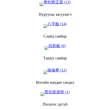
Нурууны засуулагч
Слайд самбар
Ташуу самбар
Иогийн вандан сандал
Пилатес дугуй