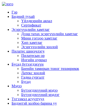
Гэр
Бидний тухай
Үйлдвэрийн аялал
Сертификат
Эсэргүүцлийн хамтлаг
Дээш татах эсэргүүцлийн хамтлаг
Мини гогцоо хамтлаг
Хип хамтлаг
Эсэргүүцлийн хоолой
Пилатес шинэчлэгч
Пилатесын ор
Иогийн цуврал
Бусад бүтээгдэхүүн
Биеийн тамирын тоног төхөөрөмж
Латекс хоолой
Гадна сургалт
Бусад
Мэдээ
Бүтээгдэхүүний мэдээ
Бүтээгдэхүүний мэдлэг
Түгээмэл асуултууд
Бидэнтэй холбоо барина уу