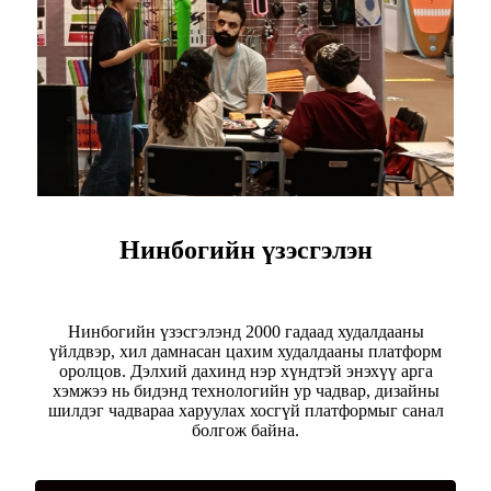
Нинбогийн үзэсгэлэн
Нинбогийн үзэсгэлэнд 2000 гадаад худалдааны
үйлдвэр, хил дамнасан цахим худалдааны платформ
оролцов. Дэлхий дахинд нэр хүндтэй энэхүү арга
хэмжээ нь бидэнд технологийн ур чадвар, дизайны
шилдэг чадвараа харуулах хосгүй платформыг санал
болгож байна.