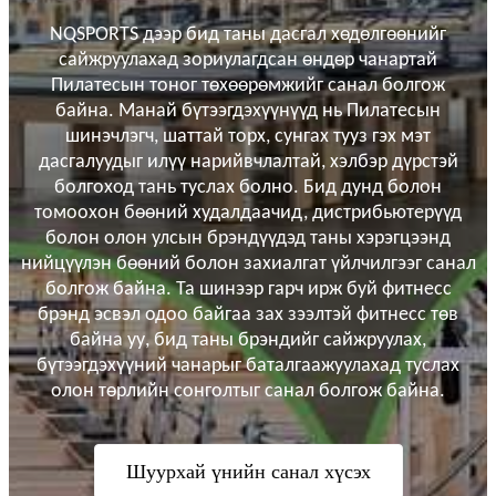
NQSPORTS дээр бид таны дасгал хөдөлгөөнийг
сайжруулахад зориулагдсан өндөр чанартай
Пилатесын тоног төхөөрөмжийг санал болгож
байна. Манай бүтээгдэхүүнүүд нь Пилатесын
шинэчлэгч, шаттай торх, сунгах тууз гэх мэт
дасгалуудыг илүү нарийвчлалтай, хэлбэр дүрстэй
болгоход тань туслах болно. Бид дунд болон
томоохон бөөний худалдаачид, дистрибьютерүүд
болон олон улсын брэндүүдэд таны хэрэгцээнд
нийцүүлэн бөөний болон захиалгат үйлчилгээг санал
болгож байна. Та шинээр гарч ирж буй фитнесс
брэнд эсвэл одоо байгаа зах зээлтэй фитнесс төв
байна уу, бид таны брэндийг сайжруулах,
бүтээгдэхүүний чанарыг баталгаажуулахад туслах
олон төрлийн сонголтыг санал болгож байна.
Шуурхай үнийн санал хүсэх