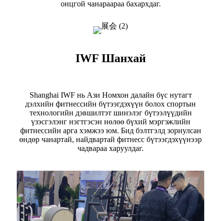
онцгой чанараараа бахархдаг.
IWF Шанхай
Shanghai IWF нь Ази Номхон далайн бүс нутагт
дэлхийн фитнессийн бүтээгдэхүүн болох спортын
технологийн дэвшилтэт шинэлэг бүтээлүүдийн
үзэсгэлэнг нэгтгэсэн нөлөө бүхий мэргэжлийн
фитнессийн арга хэмжээ юм. Бид бэлтгэлд зориулсан
өндөр чанартай, найдвартай фитнесс бүтээгдэхүүнээр
чадвараа харуулдаг.