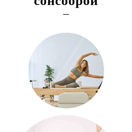
сонсоорой