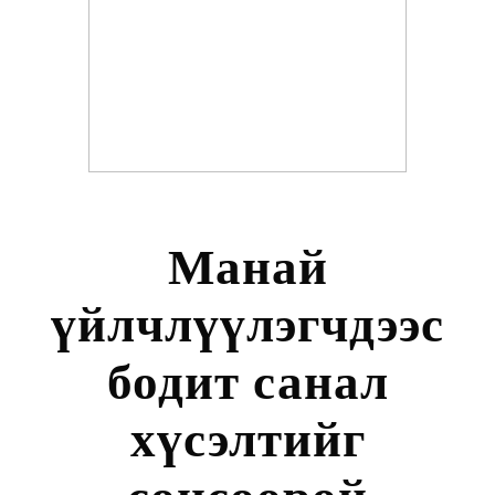
Манай
үйлчлүүлэгчдээс
бодит санал
хүсэлтийг