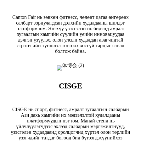
Canton Fair нь зөвхөн фитнесс, чөлөөт цагаа өнгөрөөх
салбарт зориулагдсан дэлхийн худалдааны шилдэг
платформ юм. Энэхүү үзэсгэлэн нь бидэнд амралт
зугаалгын хамгийн сүүлийн үеийн инновацуудаа
дэлгэн үзүүлэх, олон улсын худалдан авагчидтай
стратегийн түншлэл тогтоох хосгүй гарцыг санал
болгож байна.
CISGE
CISGE нь спорт, фитнесс, амралт зугаалгын салбарын
Ази дахь хамгийн их мэдээлэлтэй худалдааны
платформуудын нэг юм. Манай стенд нь
үйлчлүүлэгчдээс эхлээд салбарын мэргэжилтнүүд,
үзэсгэлэн худалдаанд оролцогчид хүртэл олон төрлийн
үзэгчдийг татдаг бөгөөд бид бүтээгдэхүүнийхээ