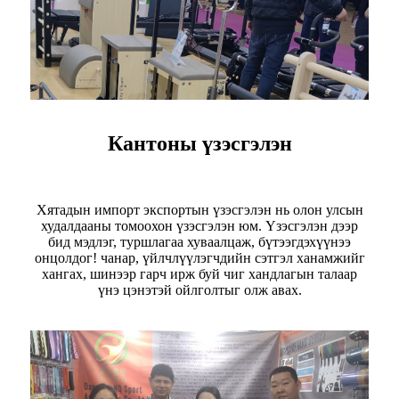
Кантоны үзэсгэлэн
Хятадын импорт экспортын үзэсгэлэн нь олон улсын
худалдааны томоохон үзэсгэлэн юм. Үзэсгэлэн дээр
бид мэдлэг, туршлагаа хуваалцаж, бүтээгдэхүүнээ
онцолдог! чанар, үйлчлүүлэгчдийн сэтгэл ханамжийг
хангах, шинээр гарч ирж буй чиг хандлагын талаар
үнэ цэнэтэй ойлголтыг олж авах.