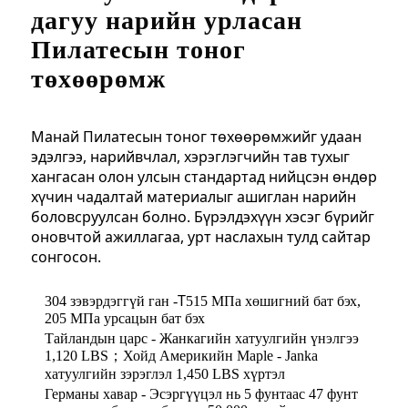
дагуу нарийн урласан
Пилатесын тоног
төхөөрөмж
Манай Пилатесын тоног төхөөрөмжийг удаан
эдэлгээ, нарийвчлал, хэрэглэгчийн тав тухыг
хангасан олон улсын стандартад нийцсэн өндөр
хүчин чадалтай материалыг ашиглан нарийн
боловсруулсан болно. Бүрэлдэхүүн хэсэг бүрийг
оновчтой ажиллагаа, урт наслахын тулд сайтар
сонгосон.
T
304 зэвэрдэггүй ган -
515 МПа хөшигний бат бэх,
205 МПа урсацын бат бэх
Тайландын царс - Жанкагийн хатуулгийн үнэлгээ
1,120 LBS；
Хойд Америкийн Maple - Janka
хатуулгийн зэрэглэл 1,450 LBS хүртэл
Германы хавар - Эсэргүүцэл нь 5 фунтаас 47 фунт