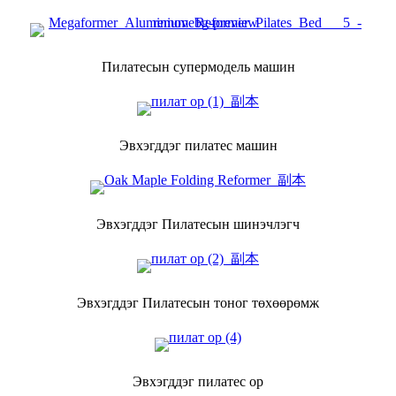
Пилатесын супермодель машин
Эвхэгддэг пилатес машин
Эвхэгддэг Пилатесын шинэчлэгч
Эвхэгддэг Пилатесын тоног төхөөрөмж
Эвхэгддэг пилатес ор