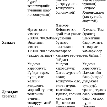
бүрийн
(эсэргүүцлийг
түвшин)
эсэргүүцлийн
тохируулах
Гогцоо:
түвшний шар/
боломжтой)
Хөвөн/хилэн
ногоон/улаан)
(тав тухтай,
аюулгүй)
Хэмжээ:
Өргөтгөсөн
Reformer-ээс
Хэмжээ: Том
хэмжээ:
арай том (хагас
(трапец,
2300×670×260мм
хүрээний
цамхагийн
Хэмжээ
Эвхэгддэг
бүтцээс
баар гэх мэт;
хэмжээ:
шалтгаалан
загвараас
1250×670×275мм
загвараас
хамаарч өөр
(эвхдэг загварт)
хамаарч өөр өөр
өөр байдаг)
байдаг)
Үндсэн
Үндсэн
Үндсэн
хэрэгслүүд:
хэрэгслүүд:
хэрэгслүүд:
Гүйдэг тэрэг,
Хагас хүрээтэй
Цамхагийн
пүрш, олс,
хаалт,
баар (өндөр/
хөлийн
тохируулж олс,
дунд/бага
хөндлөвч,
өнгөт пүрш,
тулгуур),
мөрний түшлэг,
толгойны
трапец, түлхэх
Дагалдах
толгойны
түшлэг, хөлийн
баар, хэвлийн
хэрэгсэл
түшлэг,
хөндлөвч
баар, гогцоо,
тохируулгатай
Өргөтгөсөн
пүрш
олс
хэрэгслүүд:
Нэмэлт