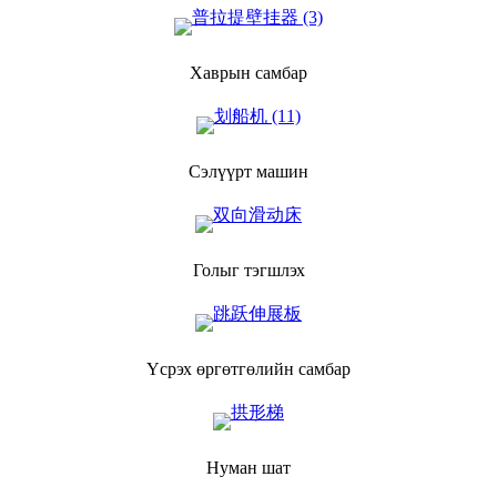
Хаврын самбар
Сэлүүрт машин
Голыг тэгшлэх
Үсрэх өргөтгөлийн самбар
Нуман шат