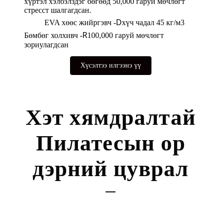
хүртэл хэлбэлздэг бөгөөд 50,000 гаруй мөчлөгт
стресст шалгагдсан.
D
EVA хөөс жийргэвч -
хүч чадал 45 кг/м3
R
Бөмбөг холхивч -
100,000 гаруй мөчлөгт
зориулагдсан
Хүсэлтээ илгээнэ үү
Хэт хямдралтай
Пилатесын ор
дэрний цуврал