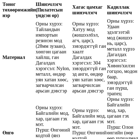
Тоног
Шинэчлэгч
Хагас цамхаг
Кадиллак
төхөөрөмжийн
(Пилатесын
шинэчлэгч
шинэчлэгч
нэр
үндсэн ор)
Орны хүрээ:
Орны хүрээ:
Орны хүрээ:
Удаан
Тайландын
Хатуу мод
эдэлгээтэй
импортын
(жишээлбэл,
мод (жишээ
резинэн мод
агч, царс),
нь, царс),
(28мм зузаан),
зэвэрдэггүй ган
металл хүрээ
хөнгөн цагаан
хаалт
Дагалдах
Материал
хайлш, ган
Дагалдах
хэрэгсэл:
Дагалдах
хэрэгсэл: 304
Хөвөн/хилэн
хэрэгсэл: Nylon,
зэвэрдэггүй ган
гогцоо, модон
металл, өндөр
эд анги, өндөр
баар,
уян хатан хөөс,
уян хатан хөөс,
зэвэрдэггүй
загварчилсан
загварчилсан
ган пүрш,
арьсан дэвсгэр
арьсан дэвсгэр
трапец
Орны хүрээ:
Байгалийн
Орны хүрээ:
Орны хүрээ:
мод, хар,
Байгалийн мод,
Байгалийн мод,
цагаан гэх
хар, цагаан гэх
хар, цагаан гэх
мэт.
мэт.
мэт.
Пүрш: Олон
Пүрш: Өнгөний
Өнгө
Пүрш: Өнгөний
өнгийн (өөр
кодтой (янз
кодтой
өөр хурцадмал