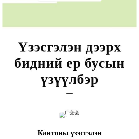
Үзэсгэлэн дээрх
бидний ер бусын
үзүүлбэр
Кантоны үзэсгэлэн