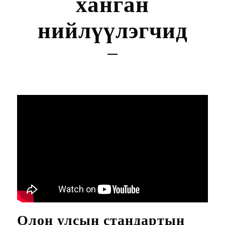
ханган
нийлүүлэгчид
Олон улсын стандартын