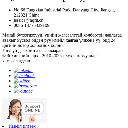
No.66 Fangxian Industrial Park, Danyang City, Jiangsu,
212321 China.
jessica@nqfit.cn
0086-13775339109
Манай бүтээгдэхүүн, үнийн жагсаалттай холбоотой лавлагаа
авахыг хүсвэл бидэн рүү имэйл хаягаа үлдээнэ үү, бид 24
цагийн дотор холбогдох болно.
Үнэгүй дээжийн атлас аваарай
© Зохиогчийн эрх - 2010-2025 : Бүх эрх хуулиар
хамгаалагдсан.
Имэйл илгээх