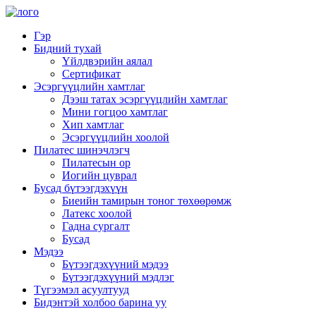
Гэр
Бидний тухай
Үйлдвэрийн аялал
Сертификат
Эсэргүүцлийн хамтлаг
Дээш татах эсэргүүцлийн хамтлаг
Мини гогцоо хамтлаг
Хип хамтлаг
Эсэргүүцлийн хоолой
Пилатес шинэчлэгч
Пилатесын ор
Иогийн цуврал
Бусад бүтээгдэхүүн
Биеийн тамирын тоног төхөөрөмж
Латекс хоолой
Гадна сургалт
Бусад
Мэдээ
Бүтээгдэхүүний мэдээ
Бүтээгдэхүүний мэдлэг
Түгээмэл асуултууд
Бидэнтэй холбоо барина уу