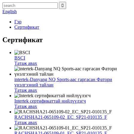
English
Гэр
Сертификат
Сертификат
BSCI
Татаж авах
intertek-Danyang NQ Sports-аас гаргасан Фатори
үнэлгээний тайлан
Татаж авах
Intertek сертификаттай нийлүүлэгч
Татаж авах
RACHSHA21-065109-02_EC_SP21-010135_F
Татаж авах
RACHSHA21-065109-01_EC_SP21-010135_F