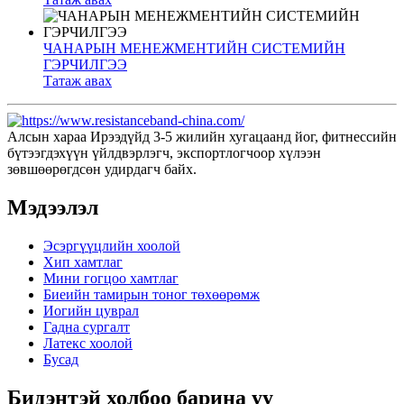
ЧАНАРЫН МЕНЕЖМЕНТИЙН СИСТЕМИЙН
ГЭРЧИЛГЭЭ
Татаж авах
Алсын хараа Ирээдүйд 3-5 жилийн хугацаанд йог, фитнессийн
бүтээгдэхүүн үйлдвэрлэгч, экспортлогчоор хүлээн
зөвшөөрөгдсөн удирдагч байх.
Мэдээлэл
Эсэргүүцлийн хоолой
Хип хамтлаг
Мини гогцоо хамтлаг
Биеийн тамирын тоног төхөөрөмж
Иогийн цуврал
Гадна сургалт
Латекс хоолой
Бусад
Бидэнтэй холбоо барина уу